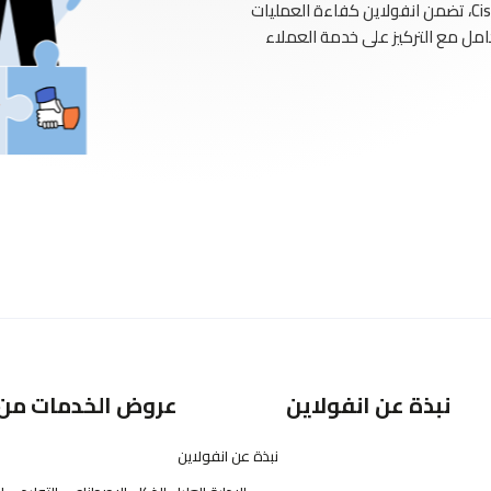
عبر توظيف الأنظمة العصرية مثل Verint، وGenesis وCisco، تضمن انفولاين كفاءة العمليات
مل مع التركيز على خدمة العملاء
نبذة عن انفولاين
عروض الخدمات من 
نبذة عن انفولاين