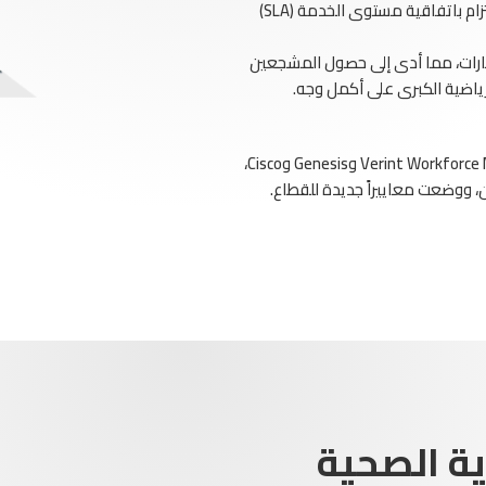
100.000 مكالمة خلال كأس العالم لكرة القدم مع الالتزام باتفاقية مستوى الخدمة (SLA)
سارات، مما أدى إلى حصول المشجعين
رياضية الكبرى على أكمل وجه.
عبر توظيف الأدوات المتقدمة مثل أنظمة Verint Workforce Management وGenesis وCisco،
، ووضعت معاييراً جديدة للقطاع.
ية الصحية