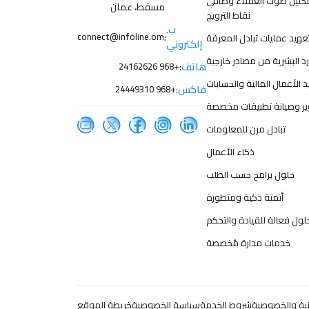
لتحليل صوت العملاء وصافي
مسقط، عمان
نقاط الترويج
ب.
:
connect@infoline.om
عهيد عمليات تبادل المعرفة
إلكتروني
رد البشرية من مصادر خارجية
هاتف
:
+968 24162626
د الأعمال المالية والحسابات
فاكس
:
+968 24449310
ر وصيانة تطبيقات مخصصة
تبادل مرن للمعلومات
ذكاء الأعمال
حلول برامج حسب الطلب
أتمتة ذكية ومتطورة
لول فعالة للقيادة والتحكم
خدمات مدارة مُخصصة
ونية والخصوصية
شروط الخدمة
سياسة الخصوصية
خريطة الموقع